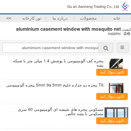
Gu an Jianneng Trading Co., Ltd
خانه
محصولات
درباره ما
تور کارخانه
>>
aluminium casement window with mosquito net
کیفیت
(14)
supplier.
پنجره کف آلومینیومی با پوشش 1.4 میلی متر با شبکه
پشه
اکنون سؤال کنید
T6 پنجره دو جداره خلیج 5mm 9a 5mm پنجره آلومینیومی
اکنون سؤال کنید
مسکونی پنجره های شیشه ای آلومینیومی 60 سری
مسکونی با پشه خالص
اکنون سؤال کنید