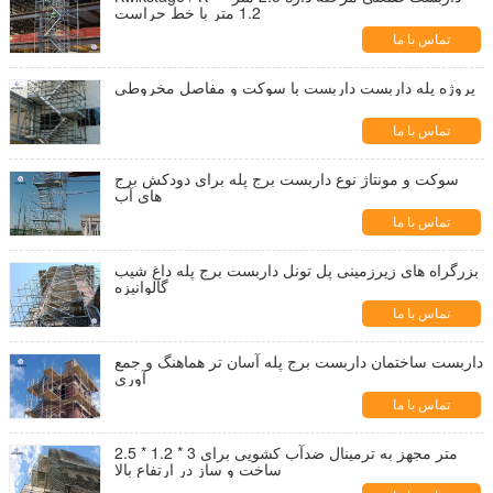
1.2 متر با خط حراست
تماس با ما
پروژه پله داربست داربست با سوکت و مفاصل مخروطی
تماس با ما
سوکت و مونتاژ نوع داربست برج پله برای دودکش برج
های آب
تماس با ما
بزرگراه های زیرزمینی پل تونل داربست برج پله داغ شیب
گالوانیزه
تماس با ما
داربست ساختمان داربست برج پله آسان تر هماهنگ و جمع
آوری
تماس با ما
2.5 * 1.2 * 3 متر مجهز به ترمینال ضدآب کشویی برای
ساخت و ساز در ارتفاع بالا