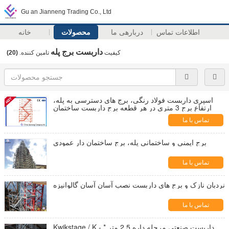
Gu an Jianneng Trading Co., Ltd
اطلاعات تماس
دربارهی ما
محصولات
خانه
داربست برج پله
کیفیت
تامین کننده.
(20)
اسپری داربست فولاد رنگی، برج های دسترسی به پله،
ارتفاع برج 3 متری در هر قطعه برج داربست ساختمان
تماس با ما
برج ایمنی و ساختمانی پله، برج ساختمان دار عمودی
تماس با ما
نردبان نازک و برج های داربست نصب آسان آسان گالوانیزه
تماس با ما
Kwikstage / K - داربست صنعتی مرحله داره 2.5 متر *