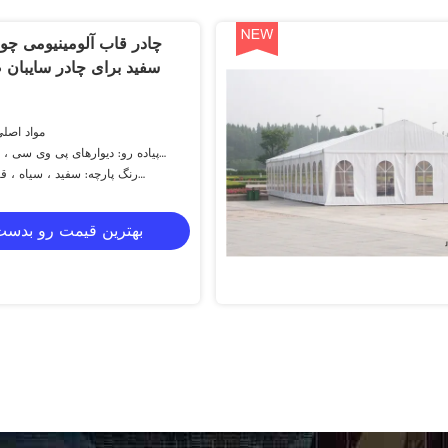
چادر قاب آلومینیومی 
مواد اصلی:
پیاده رو: دیوارهای پی وی سی ، 
دیواره ABS و غیره.
رنگ پارچه: سفید ، سیاه ، ق
بهترین قیمت رو بدست 