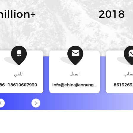
illion
+
2018
ساپ
ایمیل
تلفن
86--18610607930
info@chinajianneng.com
8613263