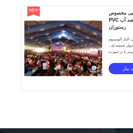
چوبی مخصوص
PVC سفید برای چادر سایبان ضد آب
رستوران
 آلیاژ آلومینیوم
دیوار شیشه ای ،
رمز یا در صورت
درخواست
بیار