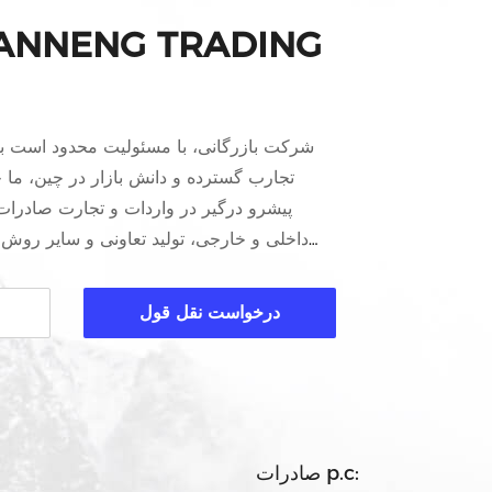
IANNENG TRADING
تجارب گسترده و دانش بازار در چین، م
پیشرو درگیر در واردات و تجارت صادرات
داخلی و خارجی، تولید تعاونی و سایر روش 
گسترده ای از ماشین آلات ساخت و ساز، م
درخواست نقل قول
لوازم ساختمان. از جمله نوار نقاله تسمه ای، 
های ساختمانی داربست، درب آلیاژ آلومینیومی و 
غیرهدر حال حاضر، مقیاس ت...
صادرات p.c: