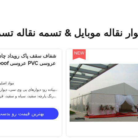
ر نقاله موبایل & تسمه نقاله تسمه
/ Waterprooof عروسی PVC عروسی
مواد اصلی:
پیاده رو: دیوارهای پی وی سی، دیوار
رنگ پارچه: سفید، سیاه و سفید، قرم
بهترین قیمت رو بدست 