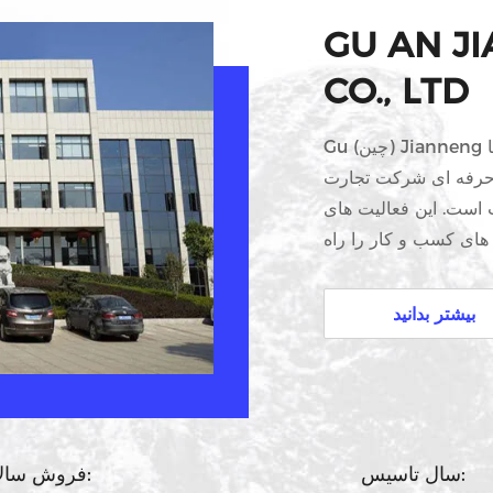
GU AN J
CO., LTD
Gu (چین) Jianneng شرکت بازرگانی، با مسئولیت محدود است با
ا حرفه ای شرکت تجارت
 است. این فعالیت های
های کسب و کار را راه
اندازی می کند.شرکت Jianneng به طور عمده ارائه می دهد طیف
صالح ساختمانی و دیگر
بیشتر بدانید
دستگاه رول تشکیل، برج
پنجره ها، پروفیل ها و
سال تاسیس:
فروش سالانه: