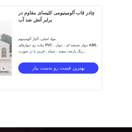
چادر قاب آلومینیومی کلیسای مقاوم در
برابر آتش ضد آب
مواد اصلی: آلیاژ آلومینیوم
پیاده رو: دیوارهای PVC ، دیوار شیشه ای ، دیوار ABS
و غیره.
رنگ پارچه: سفید ، سیاه ، قرمز یا در صورت
درخواست
بهترین قیمت رو بدست بیار