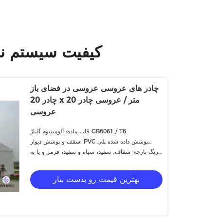
کیفیت سیستم نوا
چادر های عروسی عروسی در فضای باز
چادر 20 x 20 متر / عروسی چادر
عروسی
قاب ماده: آلومینیوم آلیاژ GB6061 / T6
سقف و پوشش دیوار: PVC پوشش داده شده پلی
استر، ضد آب
رنگ پارچه: شفاف، سفید، سیاه و سفید، قرمز و یا به
عنوان درخواست
بهترین قیمت رو بدست بیار