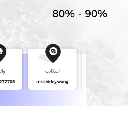
80% - 90%
تلفن
اسکایپ
وات
272705
ms.shirley.wang
86--18610607930