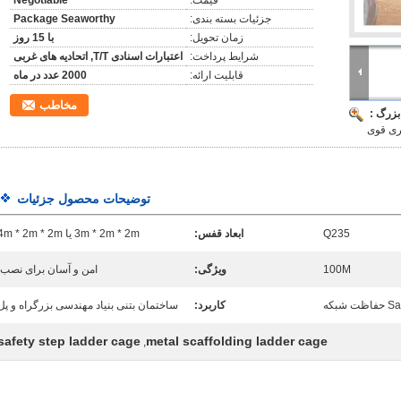
قیمت:
Negotiable
جزئیات بسته بندی:
Package Seaworthy
زمان تحویل:
با 15 روز
شرایط پرداخت:
اعتبارات اسنادی T/T, اتحادیه های غربی
قابلیت ارائه:
2000 عدد در ماه
مخاطب
بزرگ :
ری قوی
توضیحات محصول جزئیات
Q235
ابعاد قفس:
3m * 2m * 2m یا 4m * 2m * 2m
100M
ویژگی:
امن و آسان برای نصب.
کاربرد:
ساختمان بتنی بنیاد مهندسی بزرگراه و پل
safety step ladder cage
metal scaffolding ladder cage
,