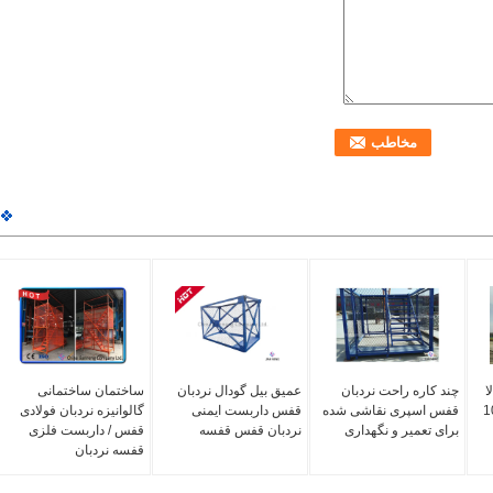
ا
چند کاره راحت نردبان
عمیق بیل گودال نردبان
ساختمان ساختمانی
ی قفس 100
قفس اسپری نقاشی شده
قفس داربست ایمنی
گالوانیزه نردبان فولادی
برای تعمیر و نگهداری
نردبان قفس قفسه
قفس / داربست فلزی
قفسه نردبان