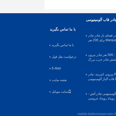
ادر قاب آلومینیومی
با ما تماس بگیرید
در فضای باز چادر چادر
رای 200 نفر
با ما تماس بگیرید
سفارشی 100 - 500 نفر چادر بیرون
درخواست نقل قول
وشش چادر حزب بزرگ
E-Mail
چتر ضد آب PVC بیرونی کمربند، چادر
 قاب آلیاژ آلومینیومی
نقشه سایت
سایت موبایل
مینیومی چادر آتش -
 رویداد رویداد عروسی