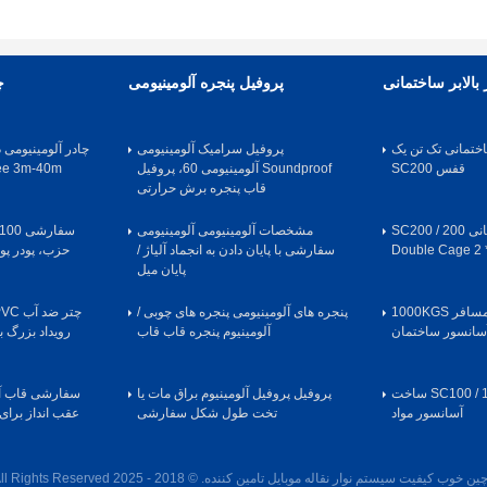
بالابر ساختمانی
پروفیل پنجره آلومینیومی
چ
اختمانی تک تن یک
پروفیل سرامیک آلومینیومی
چادر آلومینیومی 
قفس SC200
Soundproof آلومینیومی 60، پروفیل
Marquee 3m-40m ب
قاب پنجره برش حرارتی
آسانسور بالابر ساختمانی SC200 / 200
مشخصات آلومینیومی آلومینیومی
Double Cage 2
سفارشی با پایان دادن به انجماد آلیاژ /
حزب، پودر پ
پایان میل
12 کابین راننده مسافر 1000KGS
پنجره های آلومینیومی پنجره های چوبی /
سانسور ساختمان
آلومینیوم پنجره قاب قاب
رویداد بزرگ با
50M مسافر SC100 / 100 ساخت
پروفیل پروفیل آلومینیوم براق مات یا
سفارشی قاب آلو
آسانسور مواد
تخت طول شکل سفارشی
عقب انداز برای
ن خوب کیفیت سیستم نوار نقاله موبایل تامین کننده. © 2018 - 2025 mobile-beltconveyor.com. All Rights Reserved.