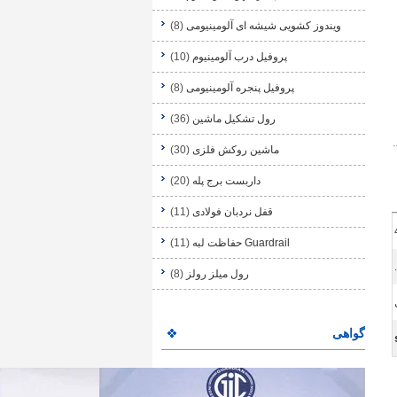
ویندوز کشویی شیشه ای آلومینیومی
(8)
پروفیل درب آلومینیوم
(10)
پروفیل پنجره آلومینیومی
(8)
رول تشکیل ماشین
(36)
ماشین روکش فلزی
(30)
داربست برج پله
(20)
قفل نردبان فولادی
(11)
Guardrail حفاظت لبه
(11)
رول میلز رولز
(8)
گواهی