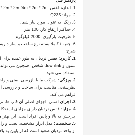
پارامتر فنی
1. اندازه قفس: 4m * 2m * 2m؛ 3m * 2m * 2m
2. مواد: Q235
3. رنگ: به عنوان مورد نیاز شما.
4. حداکثر ارتفاع کار: 100 متر
5. ظرفیت بارگیری: 2000 کیلوگرم
6. جعبه / کاملا بسته نوع ساخت و ساز داربست قفس ایمنی نردبان
شرح:
1. کاربرد:
قفس نردبان به طور عمده برای اسک
ستون و downlink شخص، همچنین
استفاده می شود.
2. ویژگی:
شرکت ما با بازرسی ایمنی و را
نظرسنجی مناسب برای ساخت و بازرسی است 
فراهم می کند.
3. اجزای
اصلی: اجزای اصلی آن قاب ها، نرد
4. مزایا:
قفس نردبان دارای مزایای استحکام 
چرخش به بالا و پایین افراد است.
این بهتر م
5. شخصیت:
مدل ابزار مشخصه: نصب و راه
از واحد نردبان صعود است که از پایین به ب