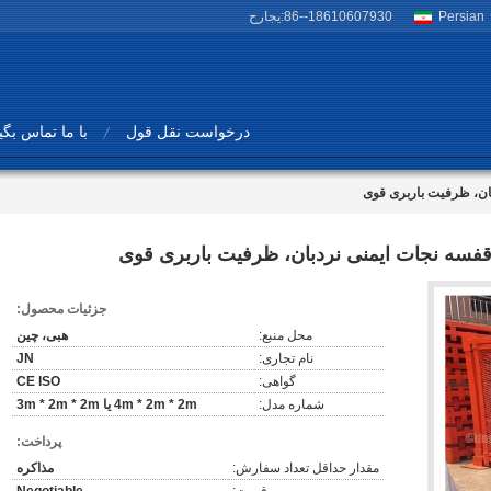
Persian
86--18610607930
حراجی:
درخواست نقل قول
با ما تماس بگی
بان، ظرفیت باربری قوی
 قفسه نجات ایمنی نردبان، ظرفیت باربری قوی
جزئیات محصول:
محل منبع:
هبی، چین
نام تجاری:
JN
گواهی:
CE ISO
شماره مدل:
4m * 2m * 2m یا 3m * 2m * 2m
پرداخت:
مقدار حداقل تعداد سفارش:
مذاکره