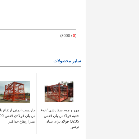
/ 3000)
0
(
سایر محصولات
مهر و موم سفارشی / نوع
داربست ایمنی ارتفاع بال
جعبه فولاد نردبان قفس
نردبان فولاد
Q235 فولاد برای بنیاد
متر ارتفاع حداکثر
ترنس