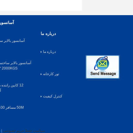
آسانسور 
درباره ما
آسانسور بالابر س
درباره ما
 * 2000KGS
تور کارخانه
آ
کنترل کیفیت
سیاست حفظ حریم خصوصی
| چی