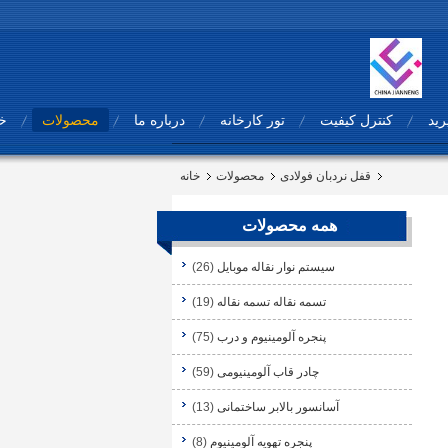
رید
کنترل کیفیت
تور کارخانه
درباره ما
محصولات
خا
قفل نردبان فولادی
محصولات
خانه
همه محصولات
سیستم نوار نقاله موبایل
(26)
تسمه نقاله تسمه نقاله
(19)
پنجره آلومینیوم و درب
(75)
چادر قاب آلومینیومی
(59)
آسانسور بالابر ساختمانی
(13)
پنجره تهویه آلومینیوم
(8)