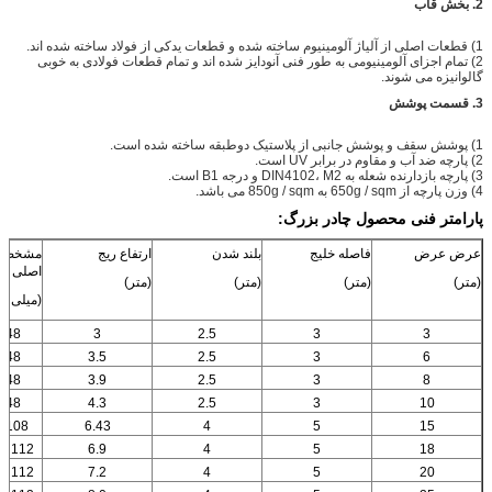
2. بخش قاب
1) قطعات اصلی از آلیاژ آلومینیوم ساخته شده و قطعات یدکی از فولاد ساخته شده اند.
2) تمام اجزای آلومینیومی به طور فنی آنودایز شده اند و تمام قطعات فولادی به خوبی
گالوانیزه می شوند.
3. قسمت پوشش
1) پوشش سقف و پوشش جانبی از پلاستیک دوطبقه ساخته شده است.
2) پارچه ضد آب و مقاوم در برابر UV است.
3) پارچه بازدارنده شعله به DIN4102، M2 و درجه B1 است.
4) وزن پارچه از 650g / sqm به 850g / sqm می باشد.
پارامتر فنی محصول چادر بزرگ:
عرض عرض
فاصله خلیج
بلند شدن
ارتفاع ريج
مشخصات
اصلی
(متر)
(متر)
(متر)
(متر)
(میلی مت
48 × 84 × 3
3
2.5
3
3
48 × 84 × 3
3.5
2.5
3
6
48 × 84 × 3
3.9
2.5
3
8
48 × 84 × 3
4.3
2.5
3
10
108 × 150 × 3
6.43
4
5
15
112 × 203 × 4.5
6.9
4
5
18
112 × 203 × 4.5
7.2
4
5
20