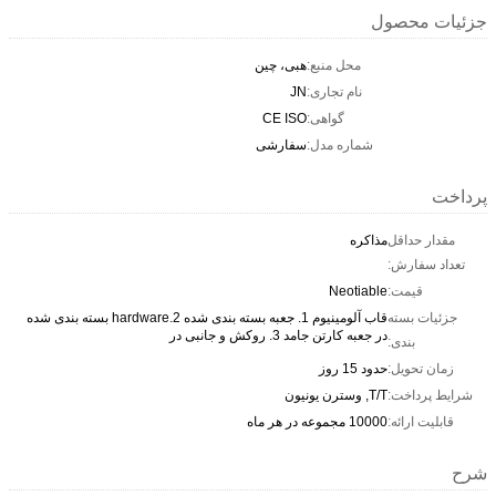
جزئیات محصول
محل منبع:
هبی، چین
نام تجاری:
JN
گواهی:
CE ISO
شماره مدل:
سفارشی
پرداخت
مقدار حداقل
مذاکره
تعداد سفارش:
قیمت:
Neotiable
جزئیات بسته
قاب آلومینیوم 1. جعبه بسته بندی شده 2.hardware بسته بندی شده
در جعبه کارتن جامد 3. روکش و جانبی در
بندی:
زمان تحویل:
حدود 15 روز
شرایط پرداخت:
T/T, وسترن یونیون
قابلیت ارائه:
10000 مجموعه در هر ماه
شرح