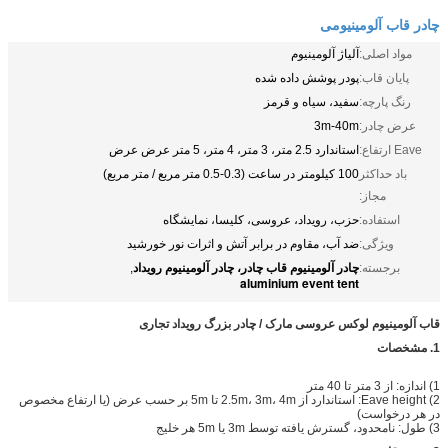
چادر قاب آلومینیومی
مواد اصلی:
آلیاژ آلومینیوم
پایان قاب:
پودر پوشش داده شده
رنگ پارچه:
سفید، سیاه و قرمز
عرض چادر:
3m-40m
Eave ارتفاع:
استاندارد 2.5 متر، 3 متر، 4 متر، 5 متر عرض عرض
باد حداکثر
100 کیلومتر در ساعت (0.3-0.5 متر مربع / متر مربع)
مجاز:
استفاده:
حزب، رویداد، عروسی، کلیسا، نمایشگاه
ویژگی:
ضد آب، مقاوم در برابر آتش و اثرات نور خورشید
چادر آلومینیوم قاب چادر، چادر آلومینیوم رویداد
برجسته:
,
aluminium event tent
قاب آلومینیوم لوکس عروسی مارک / چادر بزرگ رویداد تجاری
1. مشخصات
1) اندازه: از 3 متر تا 40 متر
2) Eave height: استاندارد از 2.5m، 3m، 4m تا 5m بر حسب عرض (یا ارتفاع مخصوص
در هر درخواست)
3) طول: نامحدود، گسترش یافته توسط 3m یا 5m هر خلیج