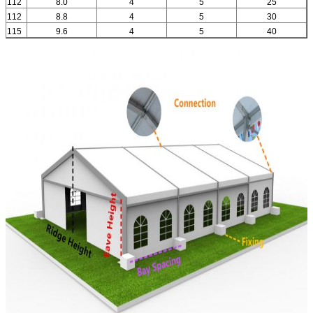
112 × 203 × 4.5
8.0
4
5
25
112 × 259 × 5.5
8.8
4
5
30
115 × 307 × 6.0
9.6
4
5
40