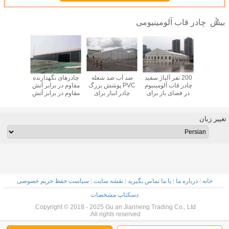
چادر قاب آلومینیومی
بیش
حافظ ضد
200 نفر آلیاژ سفید
ضد آب ضد شعله
چادرهای نگهدارنده
چادرهای 
ب اطراف
چادر قاب آلومینیوم
PVC پوشش بزرگ
مقاوم در برابر آتش
فضای با
اوم در برابر
در فضای باز برای
چادر انبار برای
مقاوم در برابر آتش
آلومینیوم
نفر جمع آوری
کلیسا یا رویداد دیگر
ذخیره سازی
چادر سیاه قاب
انبار انبا
یداد
آلومینیومی
با
تغییر زبان
خانه
|
درباره ما
|
با ما تماس بگیرید
|
نقشه سایت
|
سیاست حفظ حریم خصوصی
دسکتاپ مشخصات
Copyright © 2018 - 2025 Gu an Jianneng Trading Co., Ltd.
All rights reserved.