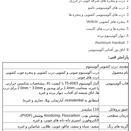
1. درب و پنجره های صرفه جویی در انرژی
2. درب های آلومینیومی تاشو
3. درب های آلومینیومی کشویی و پنجره ها
4. پنجره های کشویی Verticle
5. پنجره ها و درب های کابینت
6. دیوار آلومینیوم پرده
7. Aluminum Hardrail
8. اتاق نور آفتابی آلومینیومی
پارامتر فنی:
مقدمه: درب کشویی آلومینیوم
نام محصول
درب آلومینیوم صوتی و کشویی درب کشویی و پنجره چوب کشویی
درب های چوبی
قاب آلومینیومی
آلیاژ آلومینیوم 6063-T5 با کیفیت بالا، مشخصات شکستن حرارتی
یا غیره، ضخامت 1.4mm برای ویندوز و 2.0mm ~ 3.0mm برای درب
ها، اتاق شیشه ای آفتاب، دیوار پرده و غیره.
(مطابق به resisdential، آپارتمان، ویلا، تجاری و غیره)
عمق پروفایل
110 میلیمتر
درمان سطحی
پوشش پودر، Anodizing، Fluocarbon پوشش (PVDF)،
الکتروفورز، اسپری دانه دانه های چوبی، و غیره.
گزینه های رنگ
سفید، سیاه و سفید، چاقو، چوبی، طلایی، شامپاین و غیره.