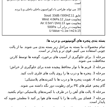
است.
10. می تواند طراحی با دکوراسیون داخلی داخلی و یا پرده.
عایق 11.Soud: 33dB / 500HZ
مقاومت فشار 12.Wind: 4.0kPa
مقاومت نفوذ 13.Air: 0.5m² / (hm)
مقاومت در برابر آب: 500Pa
15.U-Value <1.1w / m2.k
بسته بندی پنجره های آلومینیومی و درب ها:
تمام محصولات ما بسته به مراحل زیر بسته بندی می شوند.
ما از پالت
چوبی استفاده می کنیم، قوی تر و پایدار تر است.
مرحله 1. برای جلوگیری از آسیب های برخورد، گوشه ها توسط کارتن
محافظت می شوند.
مرحله 2. فریم ها با نوار محافظ پیچیده شده برای جلوگیری از خراش؛
مرحله 3. پنجره ها و درب ها را روی پالت های فلزی ثابت کنید.
مرحله 4. تقویت پنجره ها و درب ها با کمربندهای پلاستیکی؛
گام پنجم: فیلم های PE برای رطوبت دور نگه داشته می شوند.
مرحله 6: پالت های آهن را در ظرف با کمربندهای پلاستیکی دوام بکشید.
مرحله 7. فضای بین پالت ها را با کیسه های هوا پر کنید تا مطمئن شوید که
پایدار است.