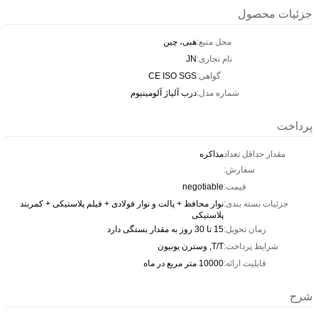
جزئیات محصول
محل منبع:
هبی، چین
نام تجاری:
JN
گواهی:
CE ISO SGS
شماره مدل:
درب آلیاژ آلومینیوم
پرداخت
مقدار حداقل تعداد
مذاکره
سفارش:
قیمت:
negotiable
جزئیات بسته بندی:
نوار محافظ + پالت و نوار فولادی + فیلم پلاستیکی + کمربند
پلاستیکی
زمان تحویل:
15 تا 30 روز به مقدار بستگی دارد
شرایط پرداخت:
T/T, وسترن یونیون
قابلیت ارائه:
10000 متر مربع در ماه
شرح