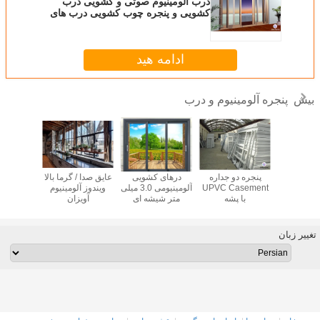
درب آلومینیوم صوتی و کشویی درب
کشویی و پنجره چوب کشویی درب های
چوبی
ادامه هید
پنجره آلومینیوم و درب
بیش
محکم و
پنجره دو جداره
درهای کشویی
عایق صدا / گرما بالا
تعویض 
باز ویندوز،
UPVC Casement
آلومینیومی 3.0 میلی
ویندوز آلومینیوم
کشویی آل
شیشه ای
با پشه
متر شیشه ای
آویزان
ضد آب 
لومینیومی
دوجداره
انه
تغییر زبان