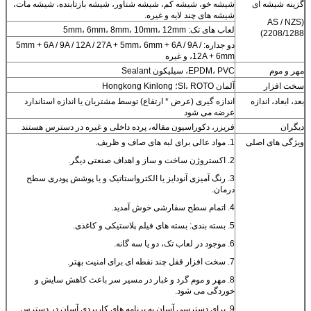
گزینه شیشه ای
شیشه خو، شیشه کم، شیشه شناور، شیشه بازتابنده، شیشه مات،
شیشه های چند لایه و غیره.
(AS / NZS
لعاب های تک: 5mm، 6mm، 8mm، 10mm، 12mm
2208/1288)
دو جداره: 5mm + 6A / 9A / 12A / 27A + 5mm، 6mm + 6A / 9A /
12A + 6mm، و غیره
مهر و موم
EPDM، PVC، سیلیکون Sealant
سخت افزار
آلمان SI، ROTO؛ Hongkong Kinlong
بعد، ابعاد، اندازه
اندازه گیری (عرض * ارتفاع) توسط مشتریان یا اندازه استاندارد
عرضه می شود
دیگران
فریزر، دکوراسیون مقاله، پرده داخلی و غیره در دسترس هستند
ویژگی های اصلی
1. مواد عالی برای لبه های صاف و ظریف.
2. اکستروژن ساخت و ساز و اهداف صنعتی دیگر.
3. رنگ آمیزی آنودایز یا الکترواستاتیک و یا پوشش پودری سطح
درمان.
4. اتمام سطح سفارشی خوش آمدید.
5. بسته بندی: بسته های فیلم پلاستیکی و کاغذی.
6. موجود در لعاب تک، دو یا سه گانه.
7. سخت افزار قفل چند نقطه ای برای امنیت بهتر.
8. مهر و موم گرد و غبار در مسیر سر باعث کاهش سایش و
خوردگی می شود.
9. برای دسترسی آسان به برنامه های کاربردی آسان در دسترس