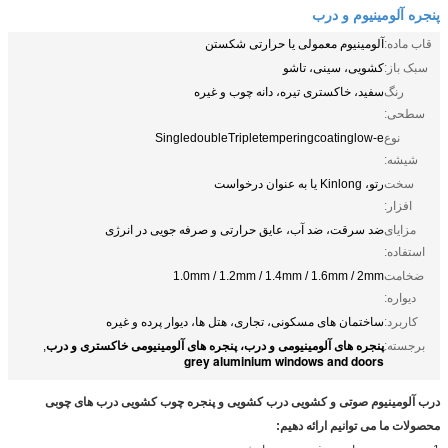
پنجره آلومینیوم و درب
قاب ماده:
آلومینیوم معمولی یا حرارتی شکستن
سبک باز:
کشویی، سینی، تاشو
رنگ
سفید، خاکستری تیره، دانه چوب و غیره
سطحی:
نوع
SingledoubleTripletemperingcoatinglow-e
شیشه:
سخت
رتو، Kinlong یا به عنوان درخواست
افزار:
مزایای
ضد سرقت، ضد آب، عایق حرارتی و صرفه جویی در انرژی
استفاده:
ضخامت
1.0mm / 1.2mm / 1.4mm / 1.6mm / 2mm
دیواره:
کاربرد:
ساختمان های مسکونی، تجاری، هتل ها، دیوار پرده و غیره
پنجره های آلومینیومی و درب، پنجره های آلومینیومی خاکستری و درب
برجسته:
,
grey aluminium windows and doors
درب آلومینیوم صوتی و کشویی درب کشویی و پنجره چوب کشویی درب های چوبی
محصولات ما می توانیم ارائه دهیم: