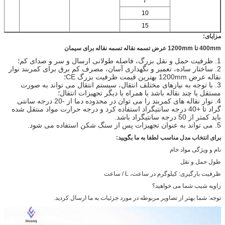
7
10
15
مزایای:
400mm تا 1200mm عرض تسمه نقاله تسمه نقاله برای سیمان
1. ظرفیت حمل و نقل بزرگ، فاصله طولانی ارسال و سر و صدای کم؛
2. ساختار ساده، تعمیر و نگهداری آسان، مصرف کم برق برای کمربند نوار
نقاله عرض 1200mm بهترین قیمت ظرفیت بزرگ CE؛
3. با توجه به نیازهای مختلف انتقال، سیستم انتقال می تواند به صورت
مستقل یا چند نقاله باشد یا همراه با دیگر تجهیزات انتقال؛
4. نوار نقاله های کمربند را می توان در محدوده دما از -20 درجه سانتی
گراد تا +40 درجه سانتیگراد استفاده کرد و درجه حرارت مواد منتقل شده
باید کمتر از 50 درجه سانتیگراد باشد.
5. می تواند به عنوان تجهیزات پس از سنگ شکن استفاده می شود.
برای انتخاب مدل مناسب لطفا به ما بگویید:
نام و ویژگی مواد خام
طول حمل و نقل
ظرفیت بارگیری: کیلوگرم در ساعت، L / ساعت
زاویه شیب شما می خواهید؟
توجه: شما بهتر از تصاویر مربوطه در مورد جزئیات به ما ارسال کردید.