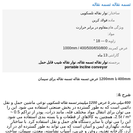
تسمه نقاله تسمه نقاله
ساختار::
نوار نقاله تلسکوپی
ماده:
فولاد کربن
ویژگی های
مقاوم در برابر حرارت
مواد:
زاویه:
0 --- 18 °
عرض کمربند:
400/500/650/800 / 1000mm
گارانتی:
13 ماه
نوار نقاله تسمه نقاله، نوار نقاله شیب قابل حمل
برجسته:
,
portable incline conveyor
400mm تا 1200mm عرض تسمه نقاله تسمه نقاله برای سیمان
شرح &:
نوعی ماشین حمل و نقل
400 میلی متر تا عرض 1200 میلیمتر تسمه نقاله تلسکوپی
دائمی است که به طور گسترده در بخش صنعتی استفاده می شود.
این را
می توان برای انتقال مواد مختلف فله، مانند ذرات، پودر از تراکم 0.5 ~
2.5t / m³، همچنین به کالاهای از قطعات و یا بسته بندی استفاده می شود.
این را می توان با سایر دستگاه های حمل و نقل استفاده کرد.
با ساختار
ساده، نگهداری ایمن و آسان است که می تواند به طور گسترده ای در آرد
آرد، کارخانه تغذیه، روغن و چربی، آسیاب نشاسته، معدن، سیمان، ساخت