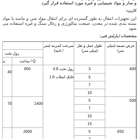
و ساز و مواد شیمیایی و غیره مورد استفاده قرار گیرد.
کاربرد:
این تجهیزات انتقال به طور گسترده ای برای انتقال مواد شن و ماسه یا مواد
بسته بندی شده در معدن، صنعت متالورژی و زغال سنگ و غیره استفاده می
شود.
مشخصات / پارامتر فنی:
عرض تسمه (میلی
طول حمل و نقل
سرعت کمربند (متر
ب
متر)
(میلی متر)
/ ثانیه)
رول تخت
Q / ساعت
تیر
400
3
رول تخت 0.8
800
40
غلتک اسلات 1.6
5
7
10
5
500
70
1400
7
10
15
2600
5
650