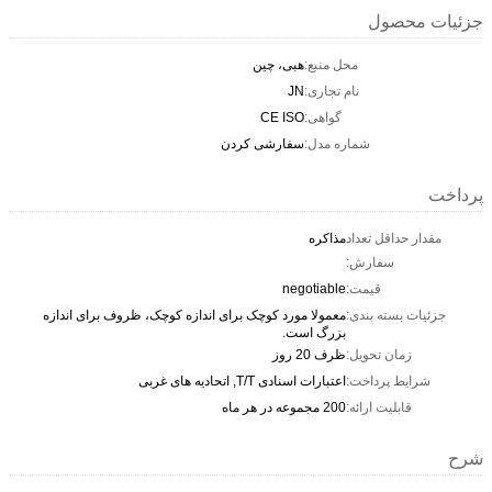
جزئیات محصول
محل منبع:
هبی، چین
نام تجاری:
JN
گواهی:
CE ISO
شماره مدل:
سفارشی کردن
پرداخت
مقدار حداقل تعداد
مذاکره
سفارش:
قیمت:
negotiable
جزئیات بسته بندی:
معمولا مورد کوچک برای اندازه کوچک، ظروف برای اندازه
بزرگ است.
زمان تحویل:
ظرف 20 روز
شرایط پرداخت:
اعتبارات اسنادی T/T, اتحادیه های غربی
قابلیت ارائه:
200 مجموعه در هر ماه
شرح