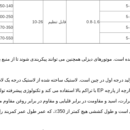
50-140
5
00-250
5
0.8-1.6
قابل تنظیم
10-26
70-350
5
70-550
5
ه است. موتورهای دیزلی همچنین می توانند پیکربندی شوند تا از منبع 
لاستیک ساخته شده از لاستیک درجه یک لا
این پارچه از پارچه EP با تراکم بالا استفاده می کند و تکنولوژی پیشرفته 
ارت، اسید و مقاومت در برابر قلیایی و مقاوم در برابر روغن مقاوم م
مقاومت کششی تسمه نقاله ما کمتر از 15 مگاپاسکال است و طول کششی هیچ کمتر از 350٪، که عمر طول عم