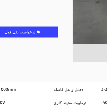
درخواست نقل قول
/ 1000mm
حمل و نقل فاصله:
40V
-4
رطوبت محیط کاری: