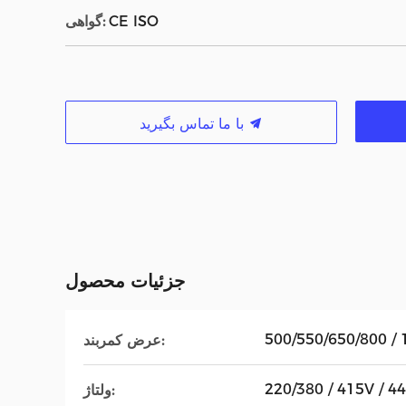
CE ISO
گواهی:
با ما تماس بگیرید
جزئیات محصول
500/550/650/800 
عرض کمربند:
220/380 / 415V / 4
ولتاژ: